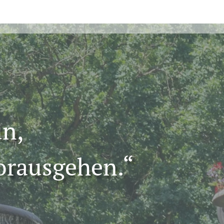
un,
orausgehen.“