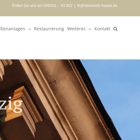
Rufen Sie uns an! 036691 – 43 602
|
th@steinmetz-haase.de
ßenanlagen
Restaurierung
Weiteres
Kontakt
zig