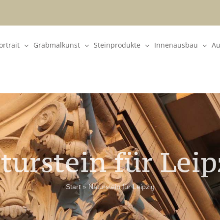
rtrait
Grabmalkunst
Steinprodukte
Innenausbau
Au
turstein für Leip
Start
»
Naturstein für Leipzig