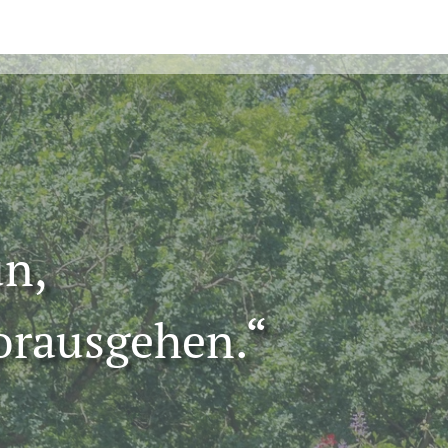
un,
orausgehen.“