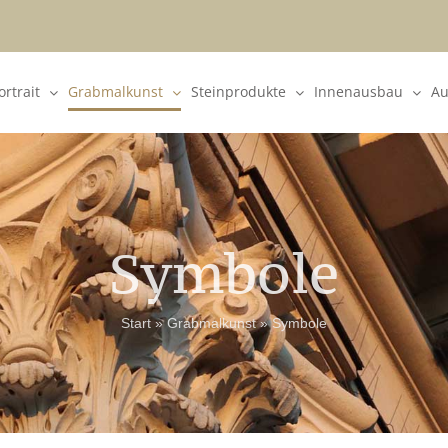
rtrait
Grabmalkunst
Steinprodukte
Innenausbau
Au
Symbole
Start
»
Grabmalkunst
»
Symbole