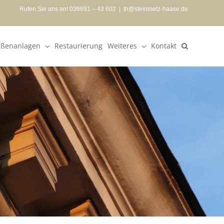
Rufen Sie uns an! 036691 – 43 602
|
th@steinmetz-haase.de
ßenanlagen
Restaurierung
Weiteres
Kontakt