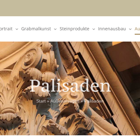
rtrait
Grabmalkunst
Steinprodukte
Innenausbau
Au
Palisaden
Start
»
Außenanlagen
»
Palisaden