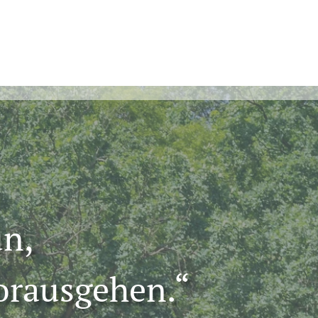
un,
orausgehen.“