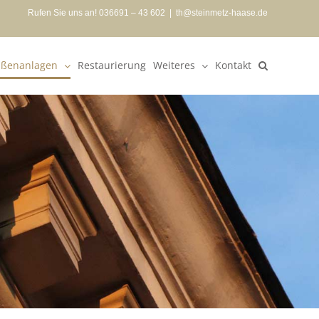
Rufen Sie uns an! 036691 – 43 602
|
th@steinmetz-haase.de
ßenanlagen
Restaurierung
Weiteres
Kontakt