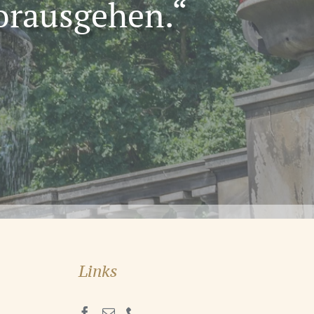
orausgehen.“
Links