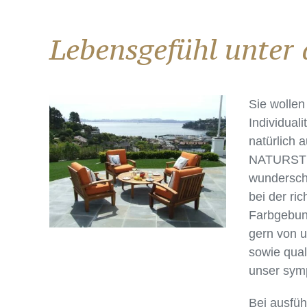
Lebensgefühl unter 
Sie wollen
Individual
natürlich 
NATURSTEI
wundersch
bei der ri
Farbgebun
gern von u
sowie qual
unser sym
Bei ausfüh