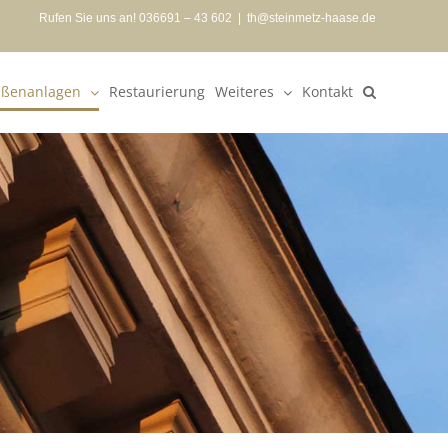
Rufen Sie uns an! 036691 – 43 602
|
th@steinmetz-haase.de
ßenanlagen
Restaurierung
Weiteres
Kontakt