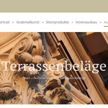
rtrait
Grabmalkunst
Steinprodukte
Innenausbau
Au
Terrassenbeläge
Start
»
Außenanlagen
»
Terrassenbeläge