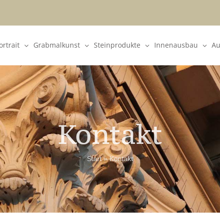
rtrait
Grabmalkunst
Steinprodukte
Innenausbau
Au
Kontakt
Start
»
Kontakt