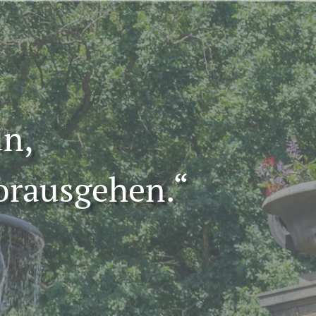
un,
orausgehen.“