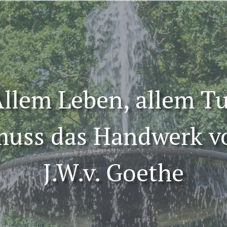
llem Leben, allem T
 muss das Handwerk v
J.W.v. Goethe