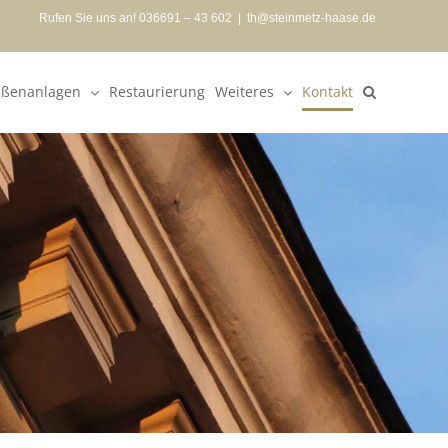
Rufen Sie uns an! 036691 – 43 602
|
th@steinmetz-haase.de
ßenanlagen
Restaurierung
Weiteres
Kontakt