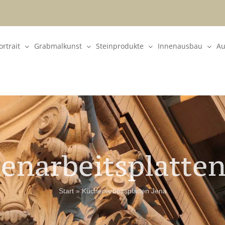
rtrait
Grabmalkunst
Steinprodukte
Innenausbau
Au
enarbeitsplatten
Start
»
Küchenarbeitsplatten Jena