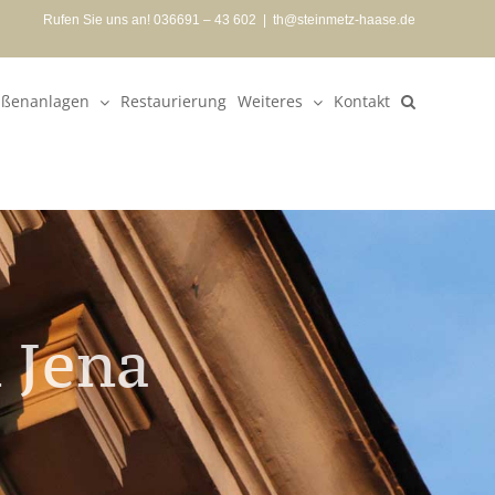
Rufen Sie uns an! 036691 – 43 602
|
th@steinmetz-haase.de
ßenanlagen
Restaurierung
Weiteres
Kontakt
 Jena