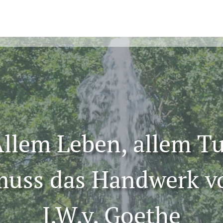
llem Leben, allem T
 muss das Handwerk v
J.W.v. Goethe