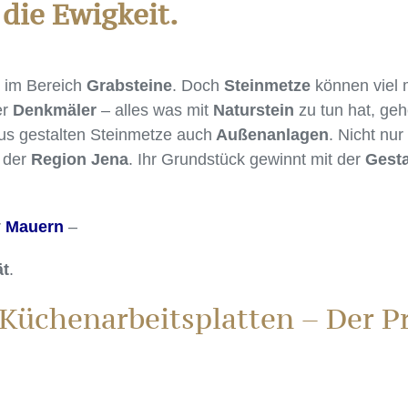
 die Ewigkeit.
 im Bereich
Grabsteine
. Doch
Steinmetze
können viel 
er
Denkmäler
– alles was mit
Naturstein
zu tun hat, ge
us gestalten Steinmetze auch
Außenanlagen
. Nicht nur
n der
Region Jena
. Ihr Grundstück gewinnt mit der
Gesta
r
Mauern
–
ät
.
üchenarbeitsplatten – Der Pro