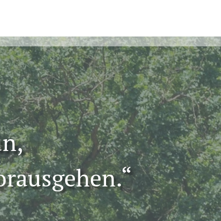
un,
orausgehen.“