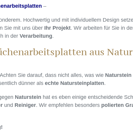
enarbeitsplatten
–
nderem. Hochwertig und mit individuellem Design setzen
n Sie mit uns über
Ihr Projekt
. Wir arbeiten für Sie in d
h in der
Verarbeitung
.
üchenarbeitsplatten aus Natur
Achten Sie darauf, dass nicht alles, was wie
Naturstein
entlich dünner als
echte Natursteinplatten
.
 gegen
Naturstein
hat es eben einige entscheidende S
r
und
Reiniger
. Wir empfehlen besonders
polierten Gr
!