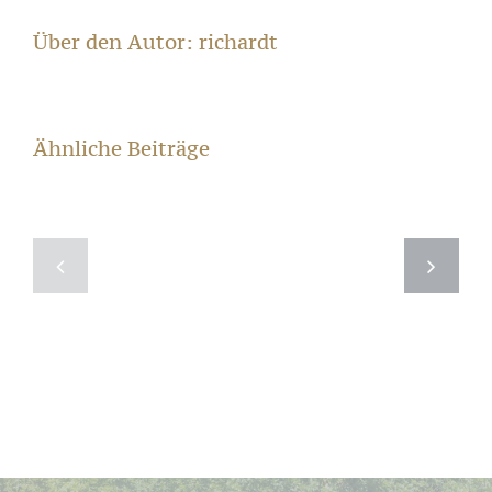
Über den Autor:
richardt
Ähnliche Beiträge
Zwei
25
neue
jähriges
Steinmetz-
Jubiläu
Lehrlinge