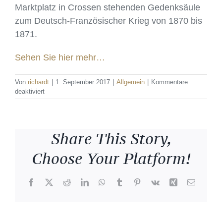
Marktplatz in Crossen stehenden Gedenksäule
zum Deutsch-Französischer Krieg von 1870 bis
1871.
Sehen Sie hier mehr…
Von
richardt
|
1. September 2017
|
Allgemein
|
Kommentare
für
deaktiviert
Restaurierung
einer
historischen
Gedenksäule
Share This Story,
zum
Deutsch-
Choose Your Platform!
Französischer
Krieg
von
Facebook
X
Reddit
LinkedIn
WhatsApp
Tumblr
Pinterest
Vk
Xing
E-
1870
Mail
bis
1871