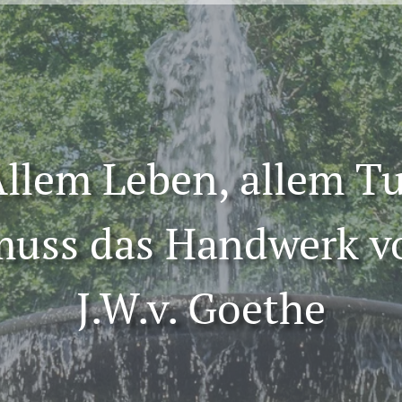
llem Leben, allem T
 muss das Handwerk v
J.W.v. Goethe