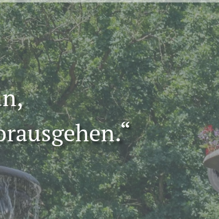
un,
orausgehen.“