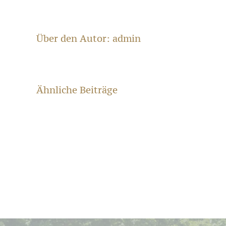
Über den Autor:
admin
Restaurierung
einer
historischen
Ähnliche Beiträge
Gedenksäule
zum
Deutsch-
Französischer
Krieg
von