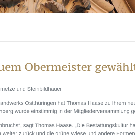
uem Obermeister gewähl
metze und Steinbildhauer
handwerks Ostthüringen hat Thomas Haase zu Ihrem neu
enberg wurde einstimmig in der Mitgliederversammlung g
ruchs“, sagt Thomas Haase. „Die Bestattungskultur hat 
 weiter zurück und die grüne Wiese und andere Formen 