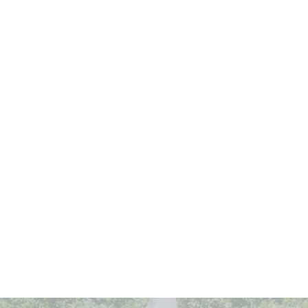
Zwei
25
neue
jähr
Steinmetz-
Jubi
Lehrlinge