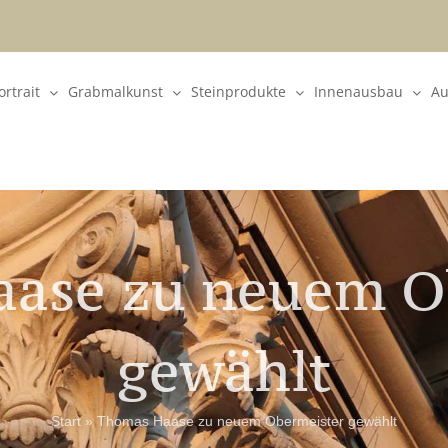
rtrait
Grabmalkunst
Steinprodukte
Innenausbau
Au
ase zu neuem O
gewählt
Start
»
Thomas Haase zu neuem Obermeister gewählt