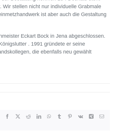
 Wir stellen nicht nur individuelle Grabmale
teinmetzhandwerk ist aber auch die Gestaltung
meister Eckart Bock in Jena abgeschlossen.
önigslutter . 1991 gründete er seine
andskollegen, die ebenfalls neu gewählt
Facebook
X
Reddit
LinkedIn
WhatsApp
Tumblr
Pinterest
Vk
Xing
E-
Mail