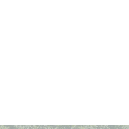
iges
läum