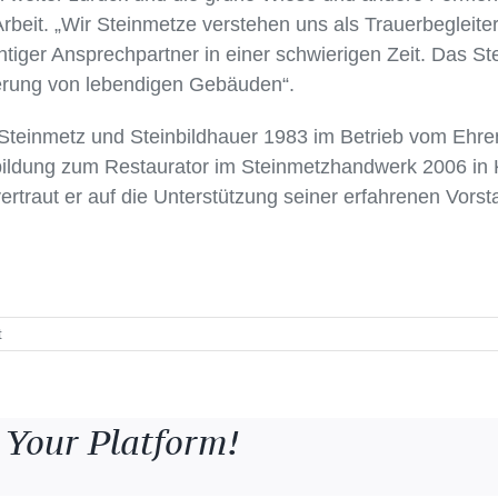
beit. „Wir Steinmetze verstehen uns als Trauerbegleiter.
htiger Ansprechpartner in einer schwierigen Zeit. Das S
erung von lebendigen Gebäuden“.
teinmetz und Steinbildhauer 1983 im Betrieb vom Ehren
bildung zum Restaurator im Steinmetzhandwerk 2006 in K
ertraut er auf die Unterstützung seiner erfahrenen Vorst
für
t
Thomas
Haase
zu
neuem
 Your Platform!
Obermeister
gewählt