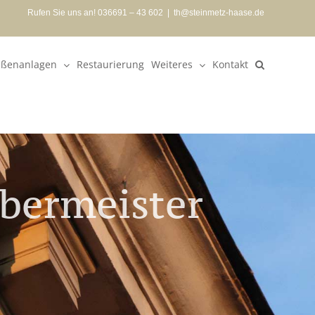
Rufen Sie uns an! 036691 – 43 602
|
th@steinmetz-haase.de
ßenanlagen
Restaurierung
Weiteres
Kontakt
bermeister