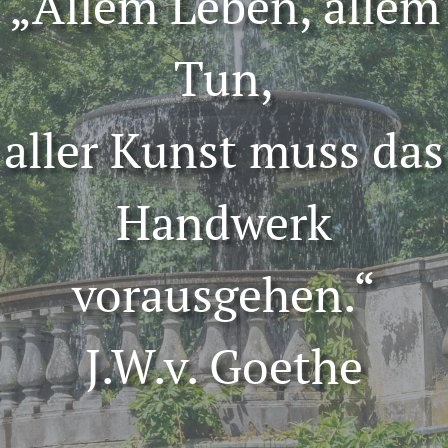
„Allem Leben, allem
Tun,
aller Kunst muss das
Handwerk
vorausgehen.“
J.W.v. Goethe